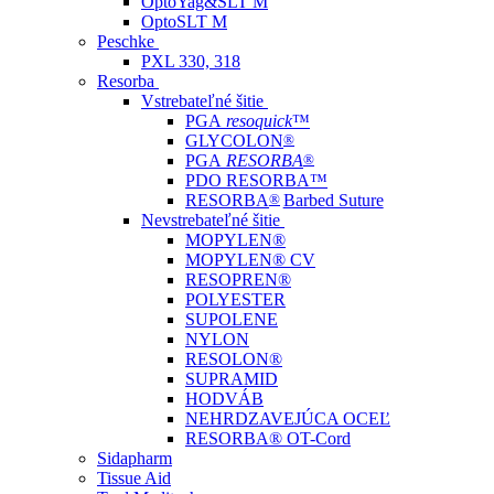
OptoYag&SLT M
OptoSLT M
Peschke
PXL 330, 318
Resorba
Vstrebateľné šitie
PGA
resoquick
™
GLYCOLON
®
PGA
RESORBA
®
PDO RESORBA™
RESORBA
®
Barbed Suture
Nevstrebateľné šitie
MOPYLEN®
MOPYLEN® CV
RESOPREN®
POLYESTER
SUPOLENE
NYLON
RESOLON®
SUPRAMID
HODVÁB
NEHRDZAVEJÚCA OCEĽ
RESORBA® OT-Cord
Sidapharm
Tissue Aid