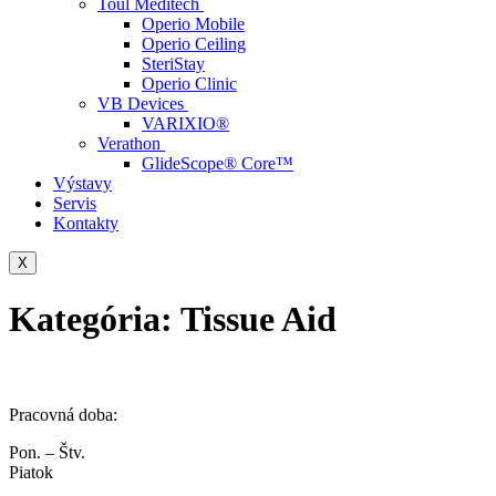
Toul Meditech
Operio Mobile
Operio Ceiling
SteriStay
Operio Clinic
VB Devices
VARIXIO®
Verathon
GlideScope® Core™
Výstavy
Servis
Kontakty
X
Kategória:
Tissue Aid
Pracovná doba:
Pon. – Štv.
Piatok