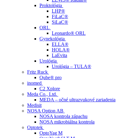
Proktológia
LHP®
FiLaC®
SiLaC®
ORL
Leonardo® ORL
Gynekológia
ELLA®
HOLA®
LaEvita
Urológia
Urológia – TULA®
Fritz Ruck
Qube® pro
inomed
C2 Xplore
Meda Co., Ltd.
MEDA – očné ultrazvukové zariadenia
Medisit
NOSA Option AB
NOSA kontrola zápachu
NOSA mikrobiálna kontrola
Optotek
OptoYag M