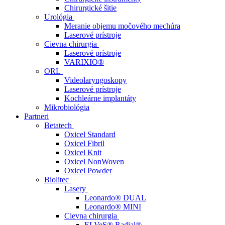
Chirurgické šitie
Urológia
Meranie objemu močového mechúra
Laserové prístroje
Cievna chirurgia
Laserové prístroje
VARIXIO®
ORL
Videolaryngoskopy
Laserové prístroje
Kochleárne implantáty
Mikrobiológia
Partneri
Betatech
Oxicel Standard
Oxicel Fibril
Oxicel Knit
Oxicel NonWoven
Oxicel Powder
Biolitec
Lasery
Leonardo® DUAL
Leonardo® MINI
Cievna chirurgia
ELVeS® Radial®