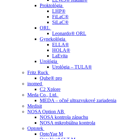
Proktológia
LHP®
FiLaC®
SiLaC®
ORL
Leonardo® ORL
Gynekológia
ELLA®
HOLA®
LaEvita
Urológia
Urológia – TULA®
Fritz Ruck
Qube® pro
inomed
C2 Xplore
Meda Co., Ltd.
MEDA – očné ultrazvukové zariadenia
Medisit
NOSA Option AB
NOSA kontrola zápachu
NOSA mikrobiálna kontrola
Optotek
OptoYag M