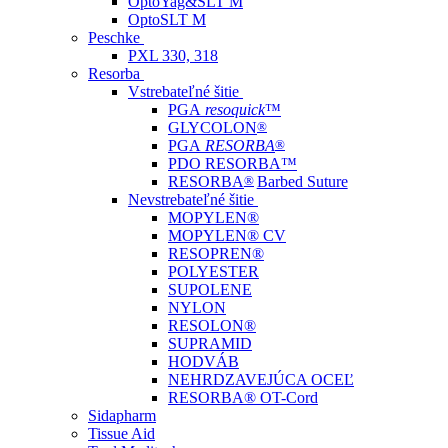
OptoYag&SLT M
OptoSLT M
Peschke
PXL 330, 318
Resorba
Vstrebateľné šitie
PGA
resoquick
™
GLYCOLON
®
PGA
RESORBA
®
PDO RESORBA™
RESORBA
®
Barbed Suture
Nevstrebateľné šitie
MOPYLEN®
MOPYLEN® CV
RESOPREN®
POLYESTER
SUPOLENE
NYLON
RESOLON®
SUPRAMID
HODVÁB
NEHRDZAVEJÚCA OCEĽ
RESORBA® OT-Cord
Sidapharm
Tissue Aid