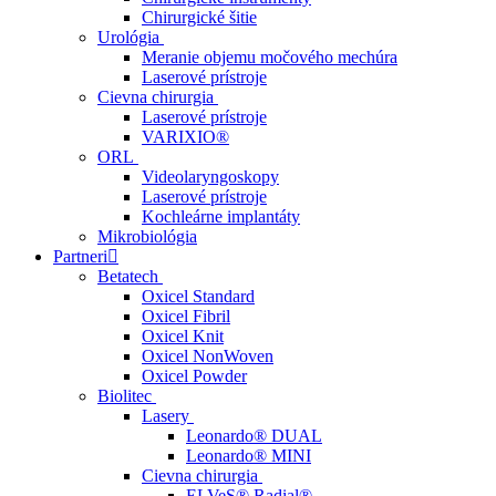
Chirurgické šitie
Urológia
Meranie objemu močového mechúra
Laserové prístroje
Cievna chirurgia
Laserové prístroje
VARIXIO®
ORL
Videolaryngoskopy
Laserové prístroje
Kochleárne implantáty
Mikrobiológia
Partneri
Betatech
Oxicel Standard
Oxicel Fibril
Oxicel Knit
Oxicel NonWoven
Oxicel Powder
Biolitec
Lasery
Leonardo® DUAL
Leonardo® MINI
Cievna chirurgia
ELVeS® Radial®