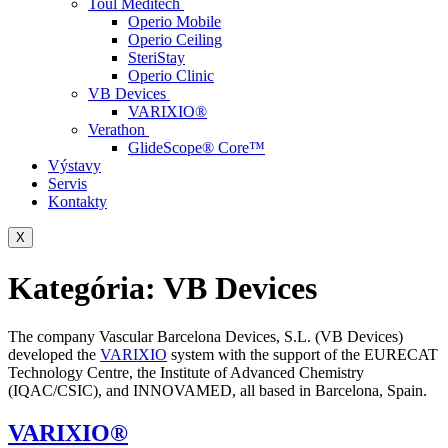
Toul Meditech
Operio Mobile
Operio Ceiling
SteriStay
Operio Clinic
VB Devices
VARIXIO®
Verathon
GlideScope® Core™
Výstavy
Servis
Kontakty
X
Kategória:
VB Devices
The company Vascular Barcelona Devices, S.L. (VB Devices)
developed the
VARIXIO
system with the support of the EURECAT
Technology Centre, the Institute of Advanced Chemistry
(IQAC/CSIC), and INNOVAMED, all based in Barcelona, Spain.
VARIXIO®